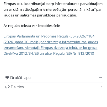
Eiropas tīklu koordinācijai starp infrastruktūras pārvaldītājiem
un ar citām attiecīgajām ieinteresētajām personām, kā arī par
jaudas un satiksmes pārvaldības pārraudzību.
Ar regulas tekstu var iepazīties šeit:
Eiropas Parlamenta un Padomes Regula (ES) 2026/1184
(2026. gada 20. maijs) par dzelzceļa infrastruktūras jaudas
izmantošanu vienotajā Eiropas dzelzceļa telpā, ar ko groza
Direktīvu 2012/34/ES un atceļ Regulu (ES) Nr. 913/2010
Drukāt lapu
Dalīties