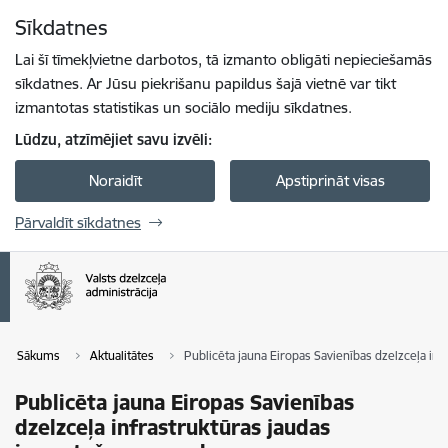
Pāriet uz lapas saturu
Sīkdatnes
Spied
lai meklētu
Enter
Lai šī tīmekļvietne darbotos, tā izmanto obligāti nepieciešamās
sīkdatnes. Ar Jūsu piekrišanu papildus šajā vietnē var tikt
izmantotas statistikas un sociālo mediju sīkdatnes.
Lūdzu, atzīmējiet savu izvēli:
Noraidīt
Apstiprināt visas
Pārvaldīt sīkdatnes
Sākums
Aktualitātes
Publicēta jauna Eiropas Savienības dzelzceļa in
Publicēta jauna Eiropas Savienības
dzelzceļa infrastruktūras jaudas