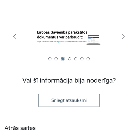
Vai šī informācija bija noderīga?
Sniegt atsauksmi
Kājene
Ātrās saites