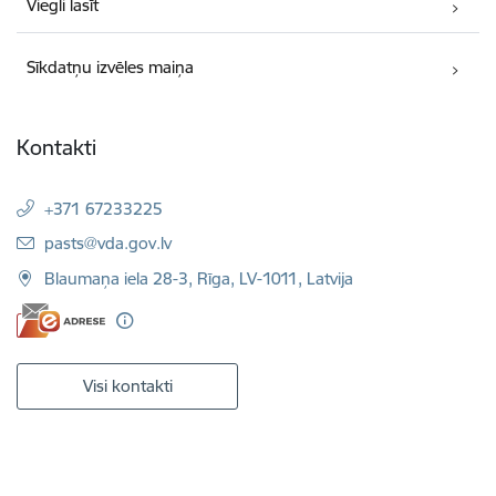
Viegli lasīt
Sīkdatņu izvēles maiņa
Kontakti
+371 67233225
E-pasts:
pasts@vda.gov.lv
Blaumaņa iela 28-3, Rīga, LV-1011, Latvija
Visi kontakti