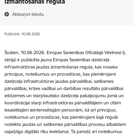
izmantošanas regula
Atskaņot tekstu
Publicēts: 10.06.2026.
Šodien, 10.06.2026. Eiropas Savienības Oficiālajā Vēstnesī (L
sērija) ir publicēta jauna Eiropas Savienības dzelzceļa
infrastruktūras jaudas izmantošanas regula, kas nosaka
principus, noteikumus un procedūras, kas piemērojami
dzelzceļa infrastruktūras jaudas pārvaldībai, satiksmes
pārvaldībai, krīzes vadībai un darbības rezultātu pārvaldībai
iekšzemes un starptautisko dzelzceļa pakalpojumu jomā un
koordinācijai starp infrastruktūras pārvaldītājiem un citām
iesaistītajām ieinteresētajām personām, kā arī principus,
noteikumus un procedūras, kas piemērojami šajā regulā
noteikto jaudas un satiksmes pārvaldības procesu atbalstam
vajadzīgo digitālo rīku ieviešanai. Tā paredz arī noteikumus