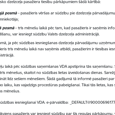
isko dzelzceļa pasažiera tiesību pārkāpumiem šādā kārtībā:
ajā posmā
– pasažieris vēršas ar sūdzību pie dzelzceļa pārvadājum
mniekotāja;
ā posmā
– trīs mēnešu laikā pēc tam, kad pasažieris ir saņēmis inf
īšanu, var iesniegt sūdzību Valsts dzelzceļa administrācijā.
umā, ja pēc sūdzības iesniegšanas dzelzceļa pārvadājumu uzņēmum
eris trīs mēnešu laikā nav saņēmis atbildi, pasažierim ir tiesības ie
strācijā.
ļu laikā pēc sūdzības saņemšanas VDA apstiprina tās saņemšanu. S
 trīs mēnešus, skaitot no sūdzības lietas izveidošanas dienas. Sar
ināt līdz sešiem mēnešiem. Šādā gadījumā tā informē pasažieri pa
laiku, kas vajadzīgs procedūras pabeigšanai. Tikai tās lietas, kas sai
us mēnešus.
 sūdzības iesniegšanai VDA: e-pārvaldība: _DEFAULT@90000696177
 ikviens pasažieris var iesniegt sūdzību par šīs regulas pārkāpumu, 