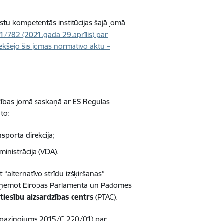
lstu kompetentās institūcijas šajā jomā
/782 (2021.gada 29.aprīlis) par
iekšējo šīs jomas normatīvo aktu –
dzības jomā saskaņā ar ES Regulas
to:
sporta direkcija;
inistrācija (VDA).
t “alternatīvo strīdu izšķiršanas”
pārņemot Eiropas Parlamenta un Padomes
tiesību aizsardzības centrs
(PTAC).
jas paziņojums 2015/C 220/01) par