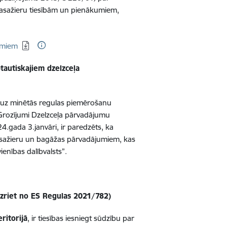
asažieru tiesībām un pienākumiem,
kumiem
ptautiskajiem dzelzceļa
ā uz minētās regulas piemērošanu
Grozījumi Dzelzceļa pārvadājumu
.gada 3.janvāri, ir paredzēts, ka
pasažieru un bagāžas pārvadājumiem, kas
ienības dalībvalsts”.
izriet no ES Regulas 2021/782)
ritorijā
, ir tiesības iesniegt sūdzību par