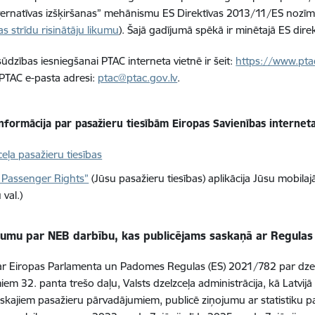
lternatīvas izšķiršanas” mehānismu ES Direktīvas 2013/11/ES nozīm
as strīdu risinātāju likumu
)
. Šajā gadījumā spēkā ir minētajā ES direkt
sūdzības iesniegšanai PTAC interneta vietnē ir šeit:
https://www.ptac
PTAC e-pasta adresi:
ptac@ptac.gov.lv
.
informācija par pasažieru tiesībām Eiropas Savienības interneta
eļa pasažieru tiesības
 Passenger Rights”
(Jūsu pasažieru tiesības) aplikācija Jūsu mobilajā
 val.)
jumu par NEB darbību, kas publicējams saskaņā ar Regulas
r Eiropas Parlamenta un Padomes Regulas (ES) 2021/782 par dzel
em 32. panta trešo daļu, Valsts dzelzceļa administrācija, kā Latvijā 
iskajiem pasažieru pārvadājumiem, publicē ziņojumu ar statistiku 