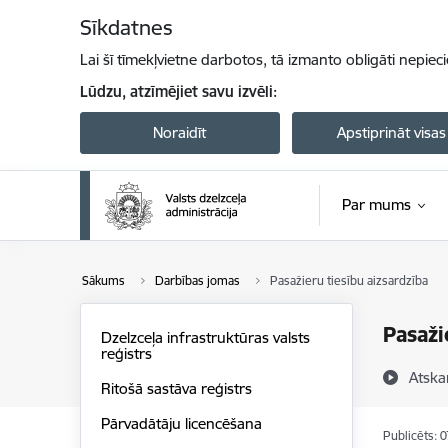
Pāriet uz lapas saturu
Sīkdatnes
Lai šī tīmekļvietne darbotos, tā izmanto obligāti nepiec
Lūdzu, atzīmējiet savu izvēli:
Noraidīt
Apstiprināt visas
Par mums
Sākums
Darbības jomas
Pasažieru tiesību aizsardzība
Pasaži
Dzelzceļa infrastruktūras valsts
reģistrs
Atska
Ritošā sastāva reģistrs
Pārvadātāju licencēšana
Publicēts: 