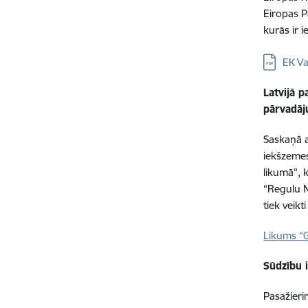
Eiropas P
kurās ir 
Lejupielā
EK Va
Latvijā p
pārvadā
Saskaņā a
iekšzemes
likumā”, 
“Regulu N
tiek veikt
Likums “G
Sūdzību 
Pasažieri