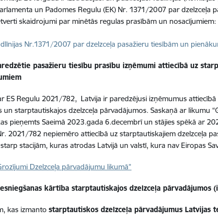
arlamenta un Padomes Regulu (EK) Nr. 1371/2007 par dzelzceļa p
ietverti skaidrojumi par minētās regulas prasībām un nosacījumiem:
dēt:
dlīnijas Nr.1371/2007 par dzelzceļa pasažieru tiesībām un pienā
aredzētie pasažieru tiesību prasību izņēmumi attiecībā uz star
jumiem
r ES Regulu 2021/782, Latvija ir paredzējusi izņēmumus attiecīb
 un starptautiskajos dzelzceļa pārvadājumos. Saskaņā ar likumu “
kas pieņemts Saeimā 2023.gada 6.decembrī un stājies spēkā ar 2024
r. 2021/782 nepiemēro attiecībā uz starptautiskajiem dzelzceļa 
i starp stacijām, kuras atrodas Latvijā un valstī, kura nav Eiropas Sav
rozījumi Dzelzceļa pārvadājumu likumā”
iesniegšanas kārtība starptautiskajos dzelzceļa pārvadājumos (
m, kas izmanto
starptautiskos dzelzceļa pārvadājumus Latvijas te