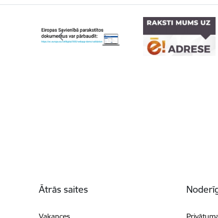
Kājene
Ātrās saites
Noderīg
Vakances
Privātuma