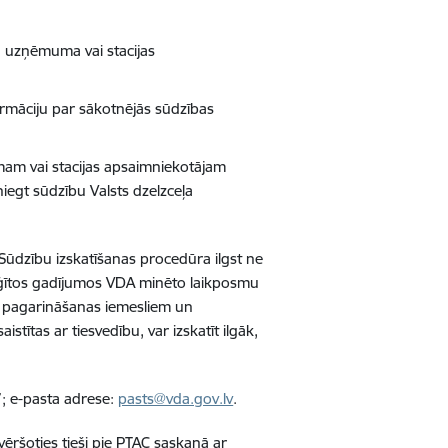
u uzņēmuma vai stacijas
ormāciju par sākotnējās sūdzības
am vai stacijas apsaimniekotājam
sniegt sūdzību Valsts dzelzceļa
ūdzību izskatīšanas procedūra ilgst ne
ežģītos gadījumos VDA minēto laikposmu
r pagarināšanas iemesliem un
stītas ar tiesvedību, var izskatīt ilgāk,
; e-pasta adrese:
pasts@vda.gov.lv
.
vēršoties tieši pie PTAC saskaņā ar