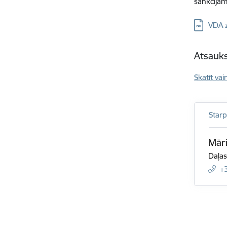
sankcijām
Lejupielā
VDA z
Atsauks
Skatīt vai
Starp
Māri
Daļas
+