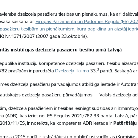
avienībā dzelzceļa pasažieru tiesības un pienākumus, kā arī dalībva
nosaka saskaņā ar
Eiropas Parlamenta un Padomes Regulu (ES) 2021
 pasažieru tiesībām un pienākumiem, kura papildina un aizstāj iepr
K) Nr.1371/2007 (2007.gada 23.oktobris).
ās institūcijas dzelzceļa pasažieru tiesību jomā Latvijā
Republikā institūciju kompetence dzelzceļa pasažieru tiesību aizsar
3
782 prasībām ir paredzēta
Dzelzceļa likuma
33.
pantā. Saskaņā ar 
emes dzelzceļa pasažieru pārvadājumos atbildīgā iestāde ir Autotran
tautiskajos dzelzceļa pasažieru pārvadājumos — Valsts dzelzceļa adm
im, dzelzceļa pasažieriem ir tiesības iesniegt sūdzības arī izmantojo
u (ADR), kas izriet no ES Regulas 2021/782 33.panta. Latvijā, 
 2013/11/ES, ir noteikts, ka kompetentā ADR iestāde ir
Patērētāju 
omisija 2015.gadā ir izstrādājusi un publicējusi vadlīnijas (Komisi