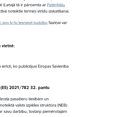
ē (
Latvijā tā ir pārņemta ar
Patērētāju
īvā noteiktie termiņi strīdu izskatīšanai.
.gov.lv/lv/iesniegt-sudzibu
Saziņai var
 vietnē:
 ierīcē, ko publicējusi Eiropas Savienība
 (ES) 2021/782 32. pantu
zceļa pasažieru tiesībām un
noteiktā valsts izpildes struktūra (NEB)
par savu darbību, tostarp piemērotajām