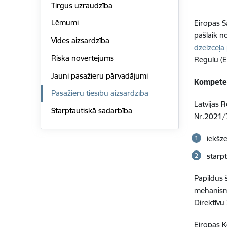
Tirgus uzraudzība
Lēmumi
Eiropas S
pašlaik 
Vides aizsardzība
dzelzceļa
Riska novērtējums
Regulu (E
Jauni pasažieru pārvadājumi
Kompetent
Pasažieru tiesību aizsardzība
Latvijas 
Starptautiskā sadarbība
Nr.2021/
iekšz
starp
Papildus š
mehānism
Direktīvu
Eiropas K