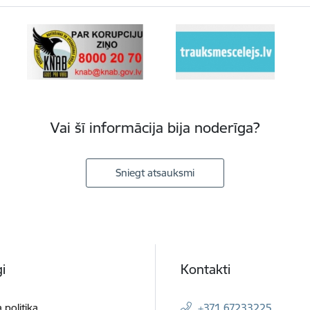
Vai šī informācija bija noderīga?
Sniegt atsauksmi
i
Kontakti
 politika
+371 67233225