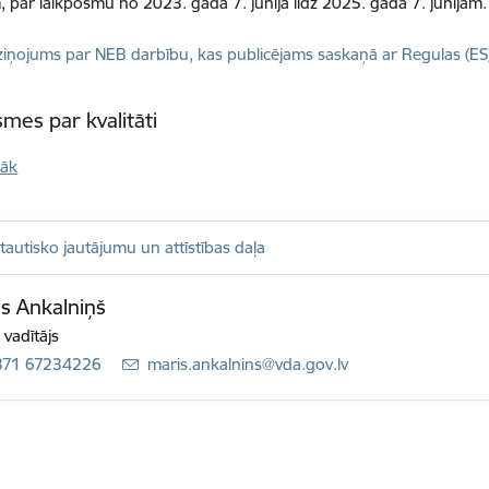
, par laikposmu no 2023. gada 7. jūnija līdz 2025. gada 7. jūnijam.
dēt:
iņojums par NEB darbību, kas publicējams saskaņā ar Regulas (E
mes par kvalitāti
rāk
tautisko jautājumu un attīstības daļa
s Ankalniņš
 vadītājs
371 67234226
E-pasts:
maris.ankalnins@vda.gov.lv