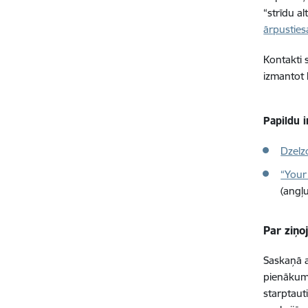
“strīdu a
ārpusties
Kontakti 
izmantot 
Papildu 
Dzelzc
“Your
(angļu
Par ziņo
Saskaņā a
pienākumi
starptaut