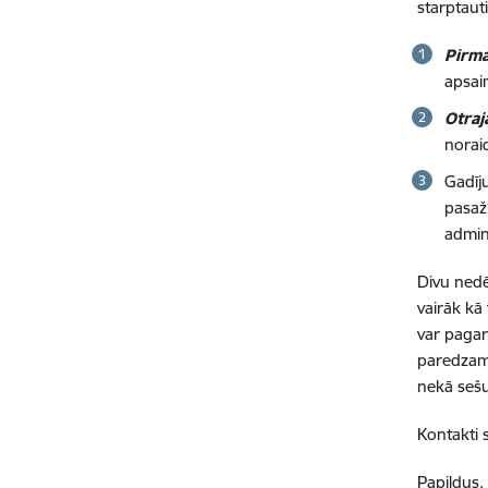
starptaut
Pirm
apsai
Otraj
noraid
Gadīj
pasaži
admini
Divu nedē
vairāk kā
var pagar
paredzamo 
nekā seš
Kontakti
Papildus,