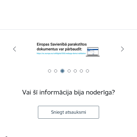
Vai šī informācija bija noderīga?
Sniegt atsauksmi
Kājene