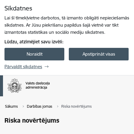
Pāriet uz lapas saturu
Sīkdatnes
Spied
lai meklētu
Enter
Lai šī tīmekļvietne darbotos, tā izmanto obligāti nepieciešamās
sīkdatnes. Ar Jūsu piekrišanu papildus šajā vietnē var tikt
izmantotas statistikas un sociālo mediju sīkdatnes.
Lūdzu, atzīmējiet savu izvēli:
Noraidīt
Apstiprināt visas
Pārvaldīt sīkdatnes
Sākums
Darbības jomas
Riska novērtējums
Riska novērtējums