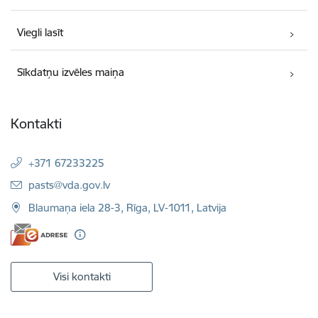
Viegli lasīt
Sīkdatņu izvēles maiņa
Kontakti
+371 67233225
E-pasts:
pasts@vda.gov.lv
Blaumaņa iela 28-3, Rīga, LV-1011, Latvija
Visi kontakti