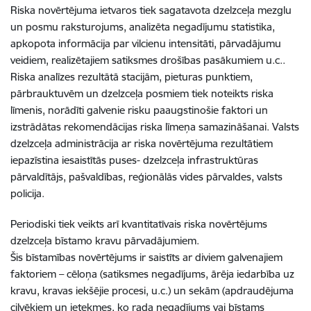
Riska novērtējuma ietvaros tiek sagatavota dzelzceļa mezglu
un posmu raksturojums, analizēta negadījumu statistika,
apkopota informācija par vilcienu intensitāti, pārvadājumu
veidiem, realizētajiem satiksmes drošības pasākumiem u.c..
Riska analīzes rezultātā stacijām, pieturas punktiem,
pārbrauktuvēm un dzelzceļa posmiem tiek noteikts riska
līmenis, norādīti galvenie risku paaugstinošie faktori un
izstrādātas rekomendācijas riska līmeņa samazināšanai. Valsts
dzelzceļa administrācija ar riska novērtējuma rezultātiem
iepazīstina iesaistītās puses- dzelzceļa infrastruktūras
pārvaldītājs, pašvaldības, reģionālās vides pārvaldes, valsts
policija.
Periodiski tiek veikts arī kvantitatīvais riska novērtējums
dzelzceļa bīstamo kravu pārvadājumiem.
Šis
bīstamības novērtējums ir saistīts ar diviem galvenajiem
faktoriem – cēloņa (satiksmes negadījums, ārēja iedarbība uz
kravu, kravas iekšējie procesi, u.c.) un sekām (apdraudējuma
cilvēkiem un ietekmes, ko rada negadījums vai bīstams