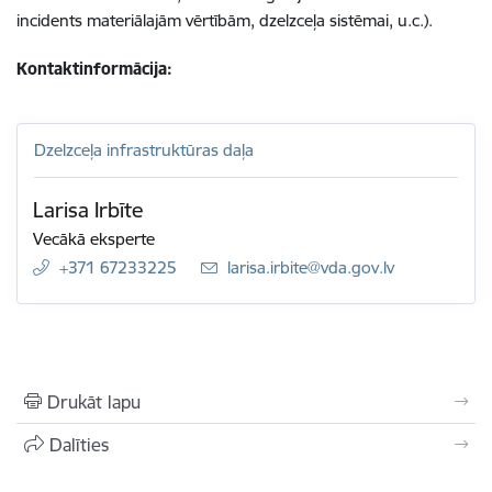
incidents materiālajām vērtībām, dzelzceļa sistēmai, u.c.).
Kontaktinformācija:
Dzelzceļa infrastruktūras daļa
Larisa Irbīte
Vecākā eksperte
+371 67233225
E-pasts:
larisa.irbite@vda.gov.lv
Drukāt lapu
Dalīties