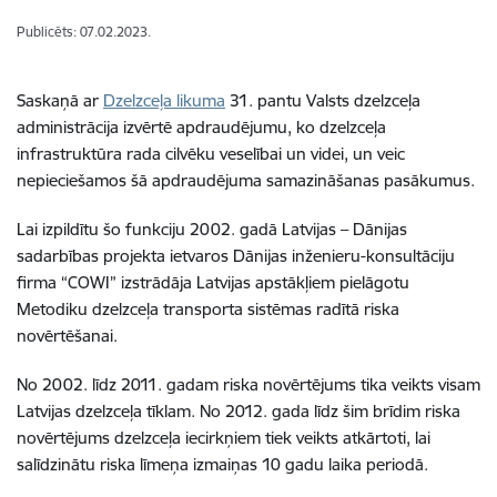
Publicēts: 07.02.2023.
Saskaņā ar
Dzelzceļa likuma
31. pantu Valsts dzelzceļa
administrācija izvērtē apdraudējumu, ko dzelzceļa
infrastruktūra rada cilvēku veselībai un videi, un veic
nepieciešamos šā apdraudējuma samazināšanas pasākumus.
Lai izpildītu šo funkciju 2002. gadā Latvijas – Dānijas
sadarbības projekta ietvaros Dānijas inženieru-konsultāciju
firma “COWI” izstrādāja Latvijas apstākļiem pielāgotu
Metodiku dzelzceļa transporta sistēmas radītā riska
novērtēšanai.
No 2002. līdz 2011. gadam riska novērtējums tika veikts visam
Latvijas dzelzceļa tīklam. No 2012. gada līdz šim brīdim riska
novērtējums dzelzceļa iecirkņiem tiek veikts atkārtoti, lai
salīdzinātu riska līmeņa izmaiņas 10 gadu laika periodā.