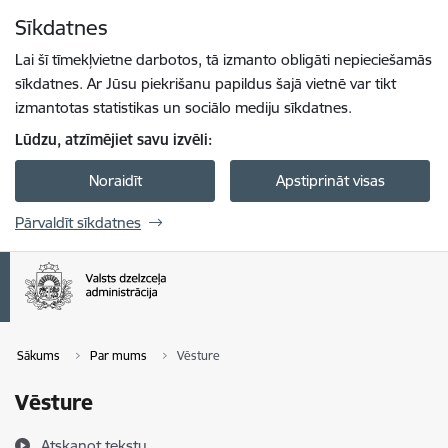
Pāriet uz lapas saturu
Sīkdatnes
Spied
lai meklētu
Enter
Lai šī tīmekļvietne darbotos, tā izmanto obligāti nepieciešamās
sīkdatnes. Ar Jūsu piekrišanu papildus šajā vietnē var tikt
izmantotas statistikas un sociālo mediju sīkdatnes.
Lūdzu, atzīmējiet savu izvēli:
Noraidīt
Apstiprināt visas
Pārvaldīt sīkdatnes
Sākums
Par mums
Vēsture
Vēsture
Atskaņot tekstu