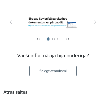
Vai šī informācija bija noderīga?
Sniegt atsauksmi
Kājene
Ātrās saites