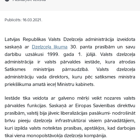
Publicēts: 16.03.2021.
Latvijas Republikas Valsts Dzelzceļa administrācija izveidota
saskaņā ar
Dzelzceļa likuma
30. panta prasībām un savu
darbību uzsākusi 1999. gada 1. jūlijā. Valsts dzelzceļa
administrācija ir valsts pārvaldes iestāde, kura atrodas
Satiksmes ministrijas pārraudzībā. Valsts dzelzceļa
administrāciju vada direktors, kuru pēc satiksmes ministra
priekšlikuma amatā ieceļ Ministru kabinets.
Iestāde tika veidota ar galveno mērķi veikt nozares valsts
pārvaldes funkcijas. Saskaņā ar Eiropas Savienības direktīvu
prasībām, valstij bija jāveic liberalizācijas pasākumi- nodrošināt
brīvu pieeju dzelzceļa infrastruktūrai visiem pārvadātājiem,
kuri izpilda valsts noteiktas prasības, apstākļos, kad darbojas
tikai viena monopolstāvokļa dzelzceļa kompānija.