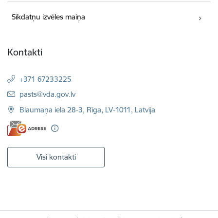
Sīkdatņu izvēles maiņa
Kontakti
+371 67233225
E-pasts:
pasts@vda.gov.lv
Blaumaņa iela 28-3, Rīga, LV-1011, Latvija
Visi kontakti