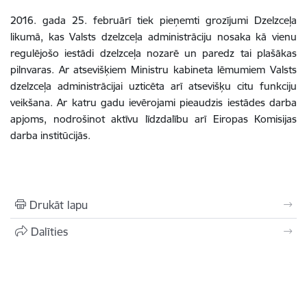
2016. gada 25. februārī tiek pieņemti grozījumi Dzelzceļa
likumā, kas Valsts dzelzceļa administrāciju nosaka kā vienu
regulējošo iestādi dzelzceļa nozarē un paredz tai plašākas
pilnvaras. Ar atsevišķiem Ministru kabineta lēmumiem Valsts
dzelzceļa administrācijai uzticēta arī atsevišķu citu funkciju
veikšana. Ar katru gadu ievērojami pieaudzis iestādes darba
apjoms, nodrošinot aktīvu līdzdalību arī Eiropas Komisijas
darba institūcijās.
Drukāt lapu
Dalīties