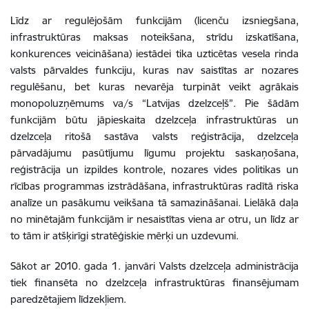
Līdz ar regulējošām funkcijām (licenču izsniegšana,
infrastruktūras maksas noteikšana, strīdu izskatīšana,
konkurences veicināšana) iestādei tika uzticētas vesela rinda
valsts pārvaldes funkciju, kuras nav saistītas ar nozares
regulēšanu, bet kuras nevarēja turpināt veikt agrākais
monopoluzņēmums va/s “Latvijas dzelzceļš”. Pie šādām
funkcijām būtu jāpieskaita dzelzceļa infrastruktūras un
dzelzceļa ritošā sastāva valsts reģistrācija, dzelzceļa
pārvadājumu pasūtījumu līgumu projektu saskaņošana,
reģistrācija un izpildes kontrole, nozares vides politikas un
rīcības programmas izstrādāšana, infrastruktūras radītā riska
analīze un pasākumu veikšana tā samazināšanai. Lielākā daļa
no minētajām funkcijām ir nesaistītas viena ar otru, un līdz ar
to tām ir atšķirīgi stratēģiskie mērķi un uzdevumi.
Sākot ar 2010. gada 1. janvāri Valsts dzelzceļa administrācija
tiek finansēta no dzelzceļa infrastruktūras finansējumam
paredzētajiem līdzekļiem.