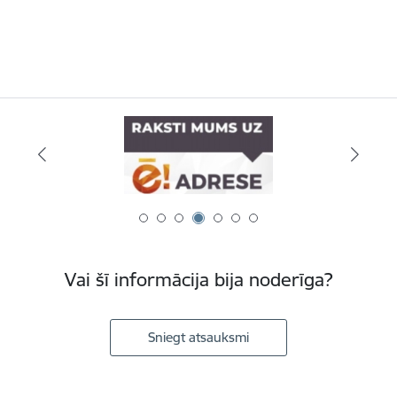
Vai šī informācija bija noderīga?
Sniegt atsauksmi
Kājene