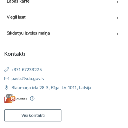
Lapas karte
Viegli lasīt
Sīkdatņu izvēles maiņa
Kontakti
+371 67233225
E-pasts:
pasts@vda.gov.lv
Blaumaņa iela 28-3, Rīga, LV-1011, Latvija
Visi kontakti