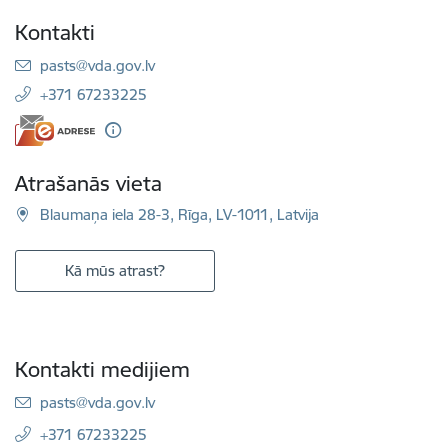
Kontakti
E-pasts:
pasts@vda.gov.lv
+371 67233225
Atrašanās vieta
Blaumaņa iela 28-3, Rīga, LV-1011, Latvija
Kā mūs atrast?
Kontakti medijiem
E-pasts:
pasts@vda.gov.lv
+371 67233225