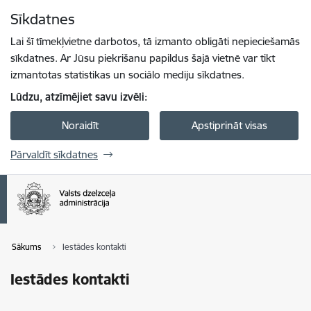
Pāriet uz lapas saturu
Sīkdatnes
Spied
lai meklētu
Enter
Lai šī tīmekļvietne darbotos, tā izmanto obligāti nepieciešamās
sīkdatnes. Ar Jūsu piekrišanu papildus šajā vietnē var tikt
izmantotas statistikas un sociālo mediju sīkdatnes.
Lūdzu, atzīmējiet savu izvēli:
Noraidīt
Apstiprināt visas
Pārvaldīt sīkdatnes
Sākums
Iestādes kontakti
Iestādes kontakti