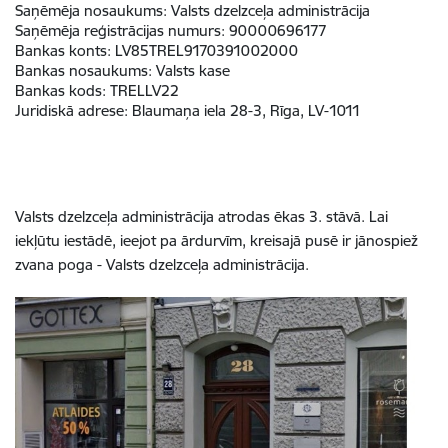
Saņēmēja nosaukums:
Valsts dzelzceļa administrācija
Saņēmēja reģistrācijas numurs:
90000696177
Bankas konts:
LV85TREL9170391002000
Bankas nosaukums:
Valsts kase
Bankas kods:
TRELLV22
Juridiskā adrese
:
Blaumaņa iela 28-3, Rīga, LV-1011
Valsts dzelzceļa administrācija atrodas ēkas 3. stāvā. Lai
iekļūtu iestādē, ieejot pa ārdurvīm, kreisajā pusē ir jānospiež
zvana poga - Valsts dzelzceļa administrācija.