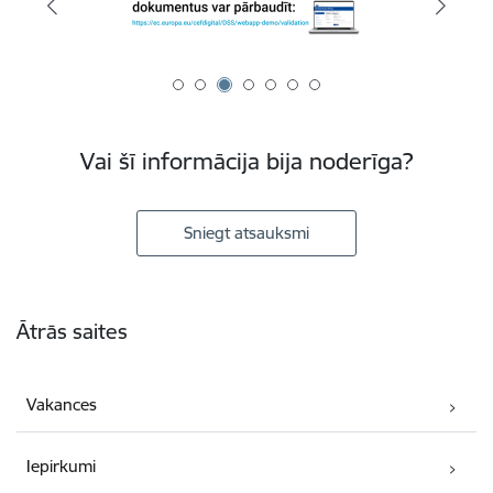
Vai šī informācija bija noderīga?
Sniegt atsauksmi
Kājene
Ātrās saites
Vakances
Iepirkumi