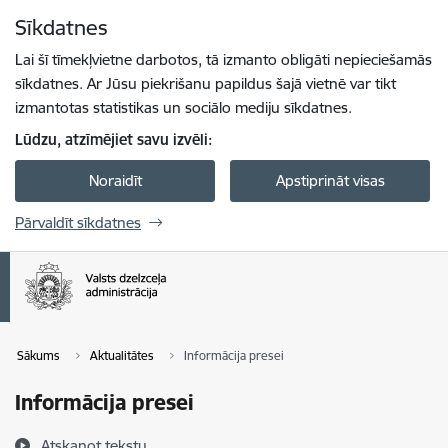
Pāriet uz lapas saturu
Sīkdatnes
Spied
lai meklētu
Enter
Lai šī tīmekļvietne darbotos, tā izmanto obligāti nepieciešamās
sīkdatnes. Ar Jūsu piekrišanu papildus šajā vietnē var tikt
izmantotas statistikas un sociālo mediju sīkdatnes.
Lūdzu, atzīmējiet savu izvēli:
Noraidīt
Apstiprināt visas
Pārvaldīt sīkdatnes
Sākums
Aktualitātes
Informācija presei
Informācija presei
Atskaņot tekstu