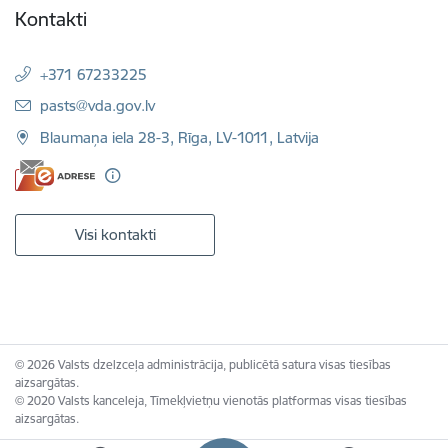
Kontakti
+371 67233225
E-pasts:
pasts@vda.gov.lv
Blaumaņa iela 28-3, Rīga, LV-1011, Latvija
Visi kontakti
© 2026 Valsts dzelzceļa administrācija, publicētā satura visas tiesības
aizsargātas.
© 2020 Valsts kanceleja, Tīmekļvietņu vienotās platformas visas tiesības
aizsargātas.