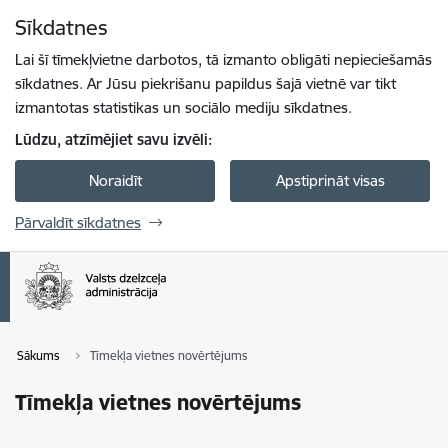
Pāriet uz lapas saturu
Sīkdatnes
Spied
lai meklētu
Enter
Lai šī tīmekļvietne darbotos, tā izmanto obligāti nepieciešamās
sīkdatnes. Ar Jūsu piekrišanu papildus šajā vietnē var tikt
izmantotas statistikas un sociālo mediju sīkdatnes.
Lūdzu, atzīmējiet savu izvēli:
Noraidīt
Apstiprināt visas
Pārvaldīt sīkdatnes
Sākums
Tīmekļa vietnes novērtējums
Tīmekļa vietnes novērtējums