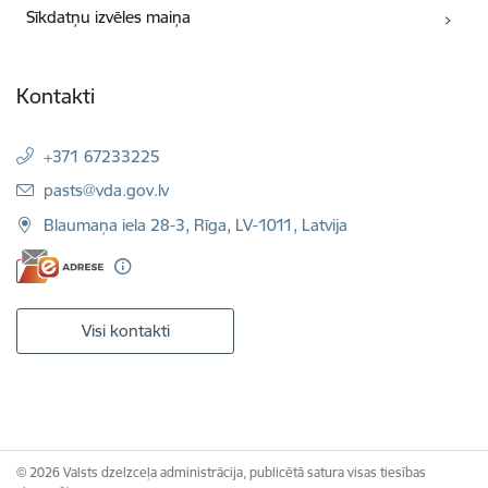
Sīkdatņu izvēles maiņa
Kontakti
+371 67233225
E-pasts:
pasts@vda.gov.lv
Blaumaņa iela 28-3, Rīga, LV-1011, Latvija
Visi kontakti
© 2026 Valsts dzelzceļa administrācija, publicētā satura visas tiesības