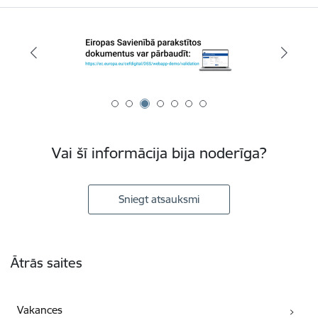
Vai šī informācija bija noderīga?
Sniegt atsauksmi
Kājene
Ātrās saites
Vakances