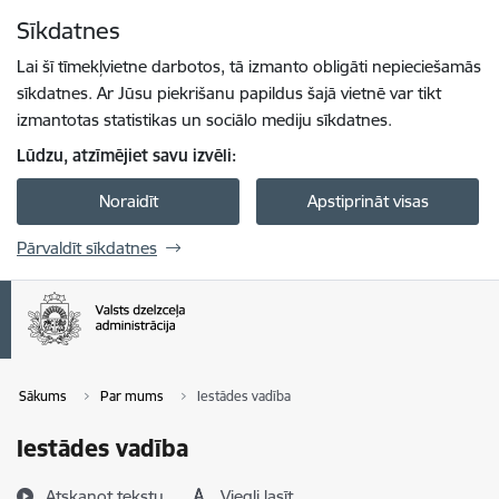
Pāriet uz lapas saturu
Sīkdatnes
Spied
lai meklētu
Enter
Lai šī tīmekļvietne darbotos, tā izmanto obligāti nepieciešamās
sīkdatnes. Ar Jūsu piekrišanu papildus šajā vietnē var tikt
izmantotas statistikas un sociālo mediju sīkdatnes.
Lūdzu, atzīmējiet savu izvēli:
Noraidīt
Apstiprināt visas
Pārvaldīt sīkdatnes
Sākums
Par mums
Iestādes vadība
Iestādes vadība
Atskaņot tekstu
Viegli lasīt