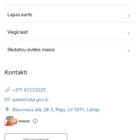
Lapas karte
Viegli lasīt
Sīkdatņu izvēles maiņa
Kontakti
+371 67233225
E-pasts:
pasts@vda.gov.lv
Blaumaņa iela 28-3, Rīga, LV-1011, Latvija
Visi kontakti