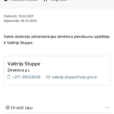
Publicēts: 13.03.2021.
Atjaunināts: 06.12.2024.
Valsts dzelzceļa administrācijas direktora pienākumu izpildītājs
ir Valērijs Stuppe.
Valērijs Stuppe
Direktora p.i.
+371 29532006
E-pasts:
valerijs.stuppe@vda.gov.lv
Drukāt lapu