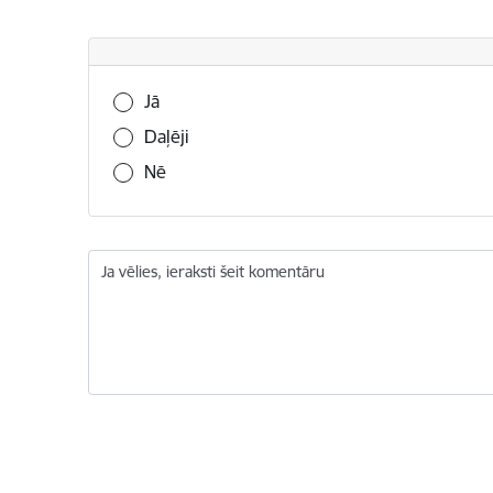
Vai šī informācija bija noderīga?
Jā
Daļēji
Nē
Ja vēlies, ieraksti šeit komentāru