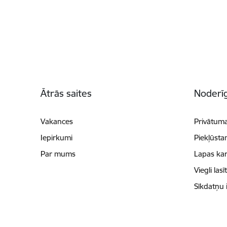
Kājene
Ātrās saites
Noderīg
Vakances
Privātuma
Iepirkumi
Piekļūsta
Par mums
Lapas kar
Viegli lasī
Sīkdatņu 