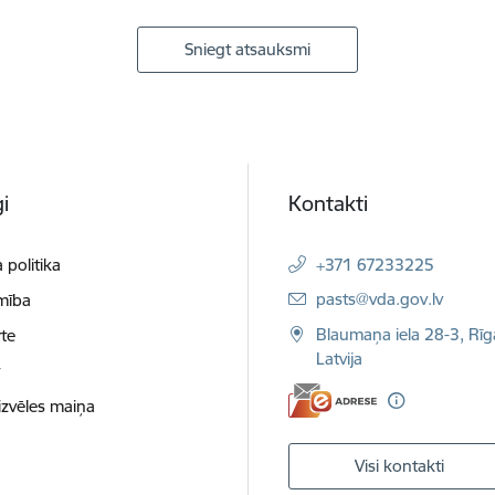
Sniegt atsauksmi
i
Kontakti
 politika
+371 67233225
E-pasts:
pasts@vda.gov.lv
mība
Blaumaņa iela 28-3, Rīg
te
Latvija
t
izvēles maiņa
Visi kontakti