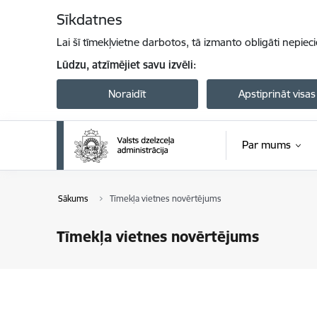
Pāriet uz lapas saturu
Sīkdatnes
Lai šī tīmekļvietne darbotos, tā izmanto obligāti nepiec
Lūdzu, atzīmējiet savu izvēli:
Noraidīt
Apstiprināt visas
Par mums
Sākums
Tīmekļa vietnes novērtējums
Tīmekļa vietnes novērtējums