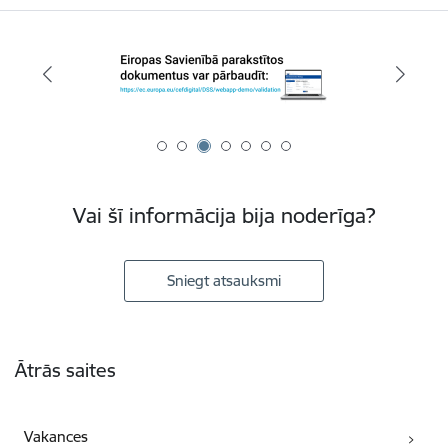
Vai šī informācija bija noderīga?
Sniegt atsauksmi
Kājene
Ātrās saites
Vakances