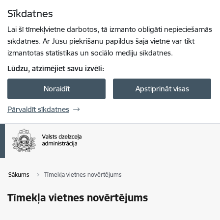
Pāriet uz lapas saturu
Sīkdatnes
Spied
lai meklētu
Enter
Lai šī tīmekļvietne darbotos, tā izmanto obligāti nepieciešamās
sīkdatnes. Ar Jūsu piekrišanu papildus šajā vietnē var tikt
izmantotas statistikas un sociālo mediju sīkdatnes.
Lūdzu, atzīmējiet savu izvēli:
Noraidīt
Apstiprināt visas
Pārvaldīt sīkdatnes
Sākums
Tīmekļa vietnes novērtējums
Tīmekļa vietnes novērtējums