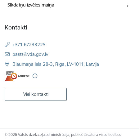
Sīkdatņu izvēles maiņa
Kontakti
+371 67233225
E-pasts:
pasts@vda.gov.lv
Blaumaņa iela 28-3, Rīga, LV-1011, Latvija
Visi kontakti
© 2026 Valsts dzelzceļa administrācija, publicētā satura visas tiesības