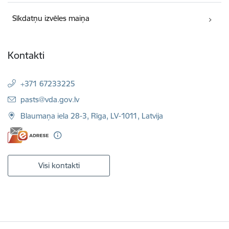
Sīkdatņu izvēles maiņa
Kontakti
+371 67233225
E-pasts:
pasts@vda.gov.lv
Blaumaņa iela 28-3, Rīga, LV-1011, Latvija
Visi kontakti