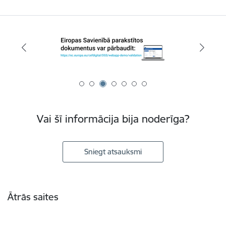
Vai šī informācija bija noderīga?
Sniegt atsauksmi
Kājene
Ātrās saites