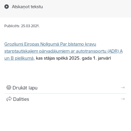
Atskaņot tekstu
Publicēts: 25.03.2021.
Grozījumi Eiropas Nolīgumā Par bīstamo kravu
starptautiskajiem pārvadājumiem ar autotransportu (ADR) A
un B pielikumā
,
kas stājas spēkā 2025. gada 1. janvārī
Drukāt lapu
Dalīties