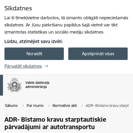
Pāriet uz lapas saturu
Sīkdatnes
Spied
lai meklētu
Enter
Lai šī tīmekļvietne darbotos, tā izmanto obligāti nepieciešamās
sīkdatnes. Ar Jūsu piekrišanu papildus šajā vietnē var tikt
izmantotas statistikas un sociālo mediju sīkdatnes.
Lūdzu, atzīmējiet savu izvēli:
Noraidīt
Apstiprināt visas
Pārvaldīt sīkdatnes
Sākums
Par mums
Normatīvie akti
ADR- Bīstamo kravu starptaut
ADR- Bīstamo kravu starptautiskie
pārvadājumi ar autotransportu