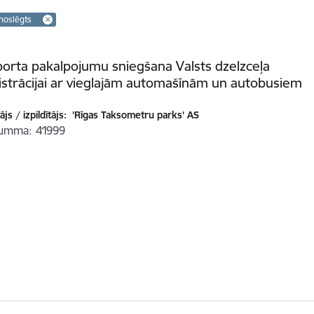
noslēgts
orta pakalpojumu sniegšana Valsts dzelzceļa
strācijai ar vieglajām automašīnām un autobusiem
js / izpildītājs:
'Rīgas Taksometru parks' AS
summa
41999