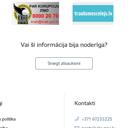
Vai šī informācija bija noderīga?
Sniegt atsauksmi
i
Kontakti
 politika
+371 67233225
E-pasts:
pasts@vda.gov.lv