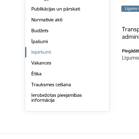
Publikācijas un pārskati
Līgums 
Normatīvie akti
Transp
Budžets
admini
Īpašumi
Piegādātā
Iepirkumi
Līgum
Vakances
Ētika
Trauksmes celšana
Ierobežotas pieejamības
informācija