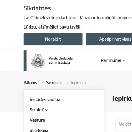
Pāriet uz lapas saturu
Sīkdatnes
Lai šī tīmekļvietne darbotos, tā izmanto obligāti nepiec
Lūdzu, atzīmējiet savu izvēli:
Noraidīt
Apstiprināt visas
Par mums
Sākums
Par mums
Iepirkumi
Iepirk
Iestādes vadība
Struktūra
Vēsture
Meklēt
Stratēģija