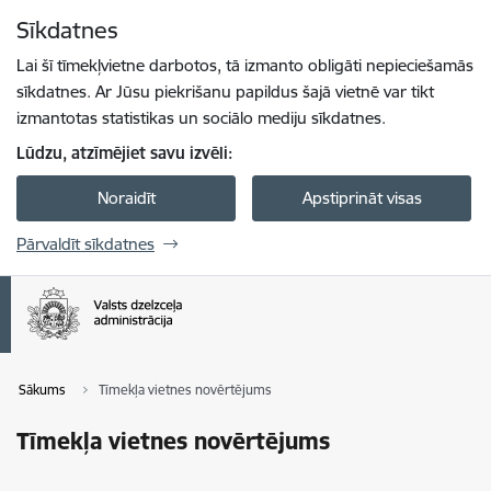
Pāriet uz lapas saturu
Sīkdatnes
Spied
lai meklētu
Enter
Lai šī tīmekļvietne darbotos, tā izmanto obligāti nepieciešamās
sīkdatnes. Ar Jūsu piekrišanu papildus šajā vietnē var tikt
izmantotas statistikas un sociālo mediju sīkdatnes.
Lūdzu, atzīmējiet savu izvēli:
Noraidīt
Apstiprināt visas
Pārvaldīt sīkdatnes
Sākums
Tīmekļa vietnes novērtējums
Tīmekļa vietnes novērtējums