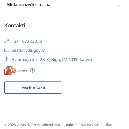
Sīkdatņu izvēles maiņa
Kontakti
+371 67233225
E-pasts:
pasts@vda.gov.lv
Blaumaņa iela 28-3, Rīga, LV-1011, Latvija
Visi kontakti
© 2026 Valsts dzelzceļa administrācija, publicētā satura visas tiesības