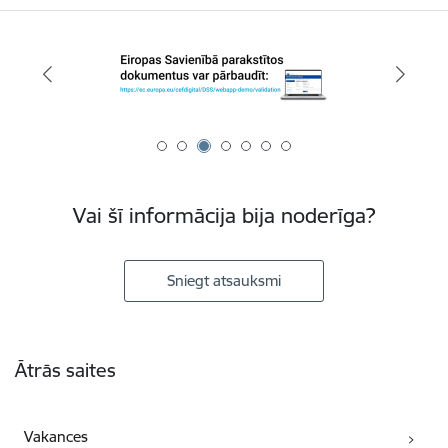
Vai šī informācija bija noderīga?
Sniegt atsauksmi
Kājene
Ātrās saites
Vakances