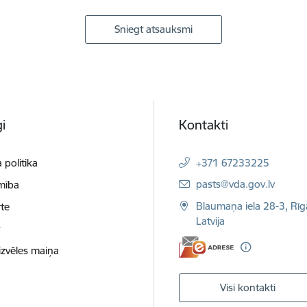
Sniegt atsauksmi
i
Kontakti
 politika
+371 67233225
E-pasts:
pasts@vda.gov.lv
mība
Blaumaņa iela 28-3, Rīg
te
Latvija
t
izvēles maiņa
Visi kontakti