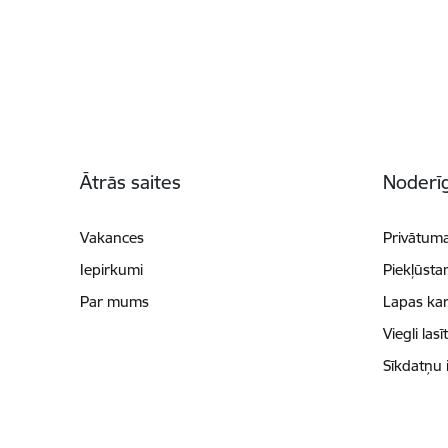
Kājene
Ātrās saites
Noderīg
Vakances
Privātuma
Iepirkumi
Piekļūsta
Par mums
Lapas kar
Viegli lasī
Sīkdatņu 