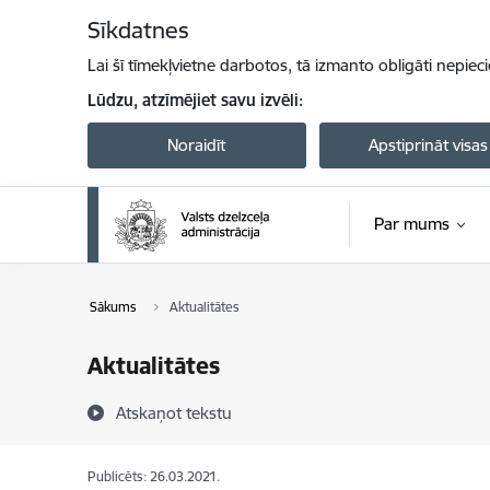
Pāriet uz lapas saturu
Sīkdatnes
Lai šī tīmekļvietne darbotos, tā izmanto obligāti nepiec
Lūdzu, atzīmējiet savu izvēli:
Noraidīt
Apstiprināt visas
Par mums
Sākums
Aktualitātes
Aktualitātes
Atskaņot tekstu
Publicēts: 26.03.2021.