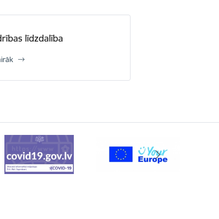
rības līdzdalība
airāk