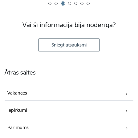
Vai šī informācija bija noderīga?
Sniegt atsauksmi
Kājene
Ātrās saites
Vakances
Iepirkumi
Par mums