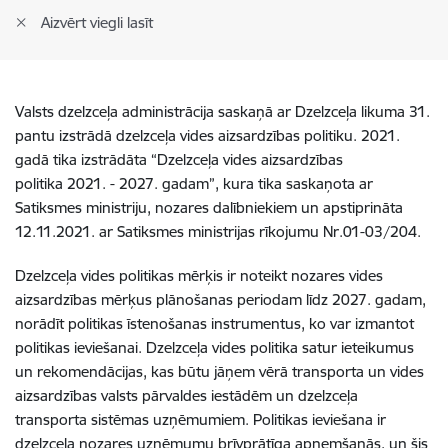
Aizvērt viegli lasīt
Valsts dzelzceļa administrācija s
askaņā ar Dzelzceļa likuma 31.
pantu izstrādā dzelzceļa vides aizsardzības politiku. 2021.
gadā tika izstrādāta “Dzelzceļa vides aizsardzības
politika 2021. - 2027. gadam”, kura tika saskaņota ar
Satiksmes ministriju, nozares dalībniekiem un apstiprināta
12.11.2021. ar Satiksmes ministrijas rīkojumu Nr.
01-03/204.
Dzelzceļa vides politikas mērķis ir noteikt nozares vides
aizsardzības mērķus plānošanas periodam līdz 2027. gadam,
norādīt politikas īstenošanas instrumentus, ko var izmantot
politikas ieviešanai.
Dzelzceļa vides politika satur ieteikumus
un rekomendācijas, kas būtu jāņem vērā transporta un vides
aizsardzības valsts pārvaldes iestādēm un dzelzceļa
transporta sistēmas uzņēmumiem.
Politikas ieviešana ir
dzelzceļa nozares uzņēmumu brīvprātīga apņemšanās, un šis