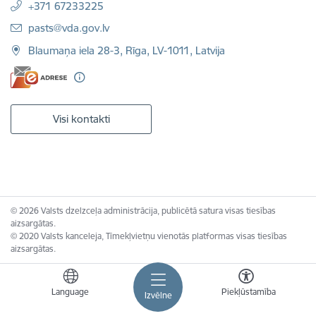
+371 67233225
E-pasts:
pasts@vda.gov.lv
Blaumaņa iela 28-3, Rīga, LV-1011, Latvija
Visi kontakti
© 2026 Valsts dzelzceļa administrācija, publicētā satura visas tiesības
aizsargātas.
© 2020 Valsts kanceleja, Tīmekļvietņu vienotās platformas visas tiesības
aizsargātas.
Language
Piekļūstamība
Izvēlne