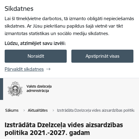
Pāriet uz lapas saturu
Sīkdatnes
Spied
lai meklētu
Enter
Lai šī tīmekļvietne darbotos, tā izmanto obligāti nepieciešamās
sīkdatnes. Ar Jūsu piekrišanu papildus šajā vietnē var tikt
izmantotas statistikas un sociālo mediju sīkdatnes.
Lūdzu, atzīmējiet savu izvēli:
Noraidīt
Apstiprināt visas
Pārvaldīt sīkdatnes
Sākums
Aktualitātes
Izstrādāta Dzelzceļa vides aizsardzības politika
Izstrādāta Dzelzceļa vides aizsardzības
politika 2021.-2027. gadam