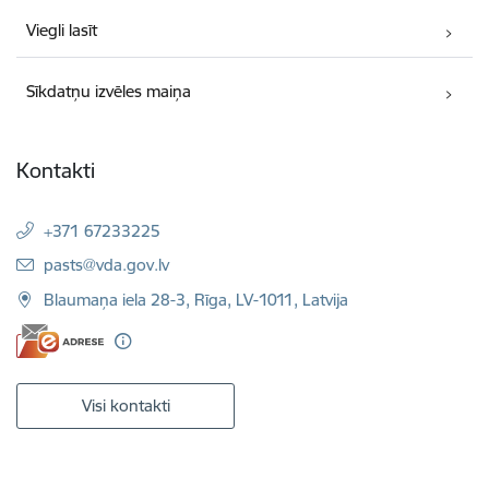
Viegli lasīt
Sīkdatņu izvēles maiņa
Kontakti
+371 67233225
E-pasts:
pasts@vda.gov.lv
Blaumaņa iela 28-3, Rīga, LV-1011, Latvija
Visi kontakti