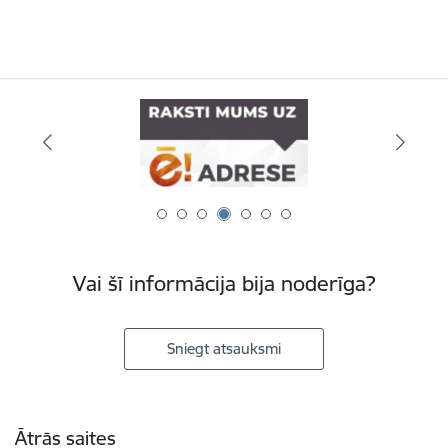
Vai šī informācija bija noderīga?
Sniegt atsauksmi
Kājene
Ātrās saites