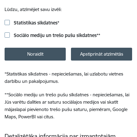
Lūdzu, atzīmējiet savu izvēli:
Statistikas sīkdatnes
*
Sociālo mediju un trešo pušu sīkdatnes
**
Noraidīt
Apstiprināt atzīmētās
*
Statistikas sīkdatnes - nepieciešamas, lai uzlabotu vietnes
darbību un pakalpojumus.
**
Sociālo mediju un trešo pušu sīkdatnes - nepieciešamas, lai
Jūs varētu dalīties ar saturu sociālajos medijos vai skatīt
mājaslapai pievienoto trešo pušu saturu, piemēram, Google
Maps, PowerBI vai citus.
Detalizētāka informācija par izmantotajām