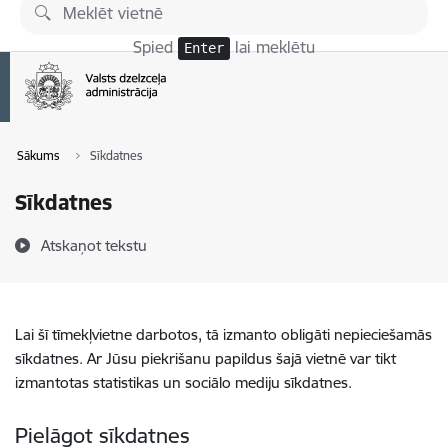
Pāriet uz lapas saturu
Spied
lai meklētu
Enter
Sākums
Sīkdatnes
Sīkdatnes
Atskaņot tekstu
Lai šī tīmekļvietne darbotos, tā izmanto obligāti nepieciešamās
sīkdatnes. Ar Jūsu piekrišanu papildus šajā vietnē var tikt
izmantotas statistikas un sociālo mediju sīkdatnes.
Pielāgot sīkdatnes