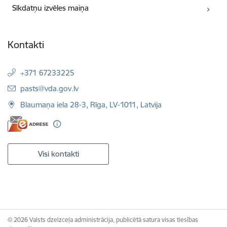
Sīkdatņu izvēles maiņa
Kontakti
+371 67233225
E-pasts:
pasts@vda.gov.lv
Blaumaņa iela 28-3, Rīga, LV-1011, Latvija
Visi kontakti
© 2026 Valsts dzelzceļa administrācija, publicētā satura visas tiesības