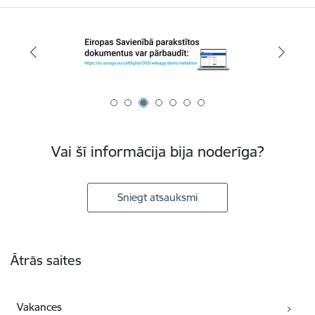
Vai šī informācija bija noderīga?
Sniegt atsauksmi
Kājene
Ātrās saites
Vakances