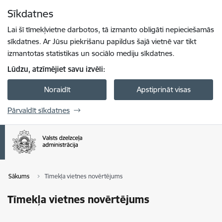
Pāriet uz lapas saturu
Sīkdatnes
Spied
lai meklētu
Enter
Lai šī tīmekļvietne darbotos, tā izmanto obligāti nepieciešamās
sīkdatnes. Ar Jūsu piekrišanu papildus šajā vietnē var tikt
izmantotas statistikas un sociālo mediju sīkdatnes.
Lūdzu, atzīmējiet savu izvēli:
Noraidīt
Apstiprināt visas
Pārvaldīt sīkdatnes
Sākums
Tīmekļa vietnes novērtējums
Tīmekļa vietnes novērtējums