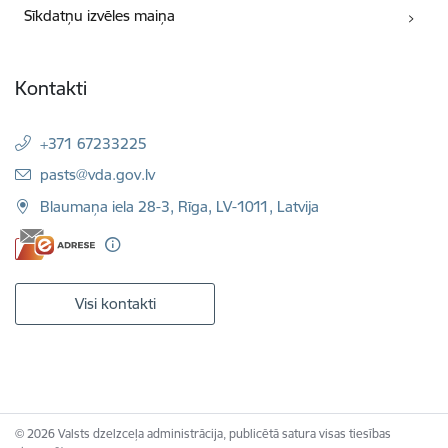
Sīkdatņu izvēles maiņa
Kontakti
+371 67233225
E-pasts:
pasts@vda.gov.lv
Blaumaņa iela 28-3, Rīga, LV-1011, Latvija
Visi kontakti
© 2026 Valsts dzelzceļa administrācija, publicētā satura visas tiesības