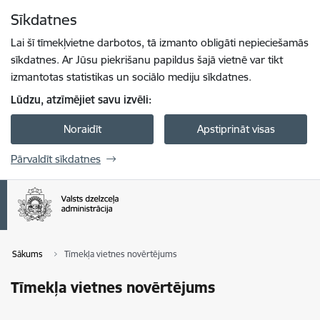
Pāriet uz lapas saturu
Sīkdatnes
Spied
lai meklētu
Enter
Lai šī tīmekļvietne darbotos, tā izmanto obligāti nepieciešamās
sīkdatnes. Ar Jūsu piekrišanu papildus šajā vietnē var tikt
izmantotas statistikas un sociālo mediju sīkdatnes.
Lūdzu, atzīmējiet savu izvēli:
Noraidīt
Apstiprināt visas
Pārvaldīt sīkdatnes
Sākums
Tīmekļa vietnes novērtējums
Tīmekļa vietnes novērtējums