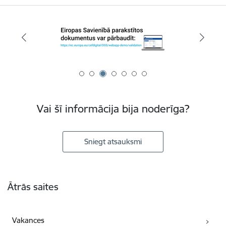
Vai šī informācija bija noderīga?
Sniegt atsauksmi
Kājene
Ātrās saites
Vakances