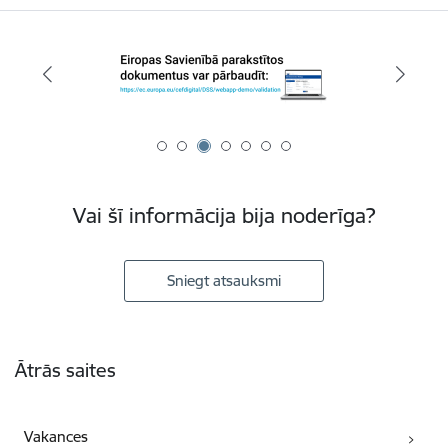
Vai šī informācija bija noderīga?
Sniegt atsauksmi
Kājene
Ātrās saites
Vakances