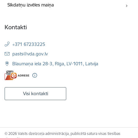
Sīkdatņu izvēles maiņa
Kontakti
+371 67233225
E-pasts:
pasts@vda.gov.lv
Blaumaņa iela 28-3, Rīga, LV-1011, Latvija
Visi kontakti
© 2026 Valsts dzelzceļa administrācija, publicētā satura visas tiesības