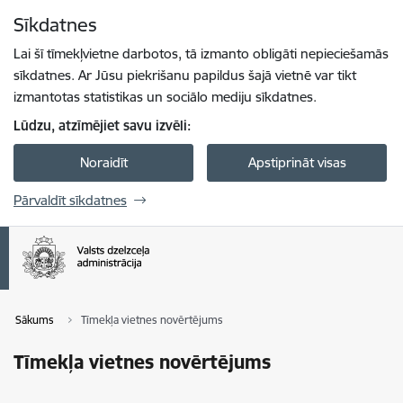
Pāriet uz lapas saturu
Sīkdatnes
Spied
lai meklētu
Enter
Lai šī tīmekļvietne darbotos, tā izmanto obligāti nepieciešamās
sīkdatnes. Ar Jūsu piekrišanu papildus šajā vietnē var tikt
izmantotas statistikas un sociālo mediju sīkdatnes.
Lūdzu, atzīmējiet savu izvēli:
Noraidīt
Apstiprināt visas
Pārvaldīt sīkdatnes
Sākums
Tīmekļa vietnes novērtējums
Tīmekļa vietnes novērtējums