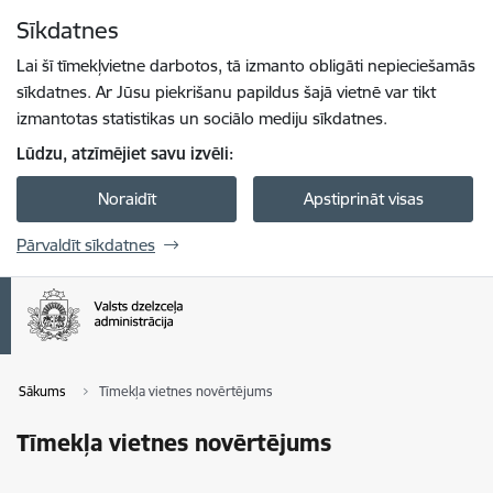
Pāriet uz lapas saturu
Sīkdatnes
Spied
lai meklētu
Enter
Lai šī tīmekļvietne darbotos, tā izmanto obligāti nepieciešamās
sīkdatnes. Ar Jūsu piekrišanu papildus šajā vietnē var tikt
izmantotas statistikas un sociālo mediju sīkdatnes.
Lūdzu, atzīmējiet savu izvēli:
Noraidīt
Apstiprināt visas
Pārvaldīt sīkdatnes
Sākums
Tīmekļa vietnes novērtējums
Tīmekļa vietnes novērtējums