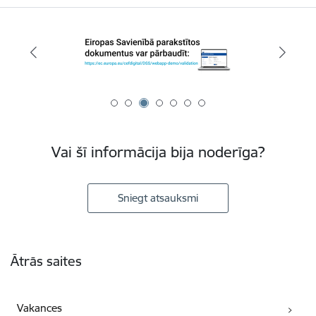
Vai šī informācija bija noderīga?
Sniegt atsauksmi
Kājene
Ātrās saites
Vakances