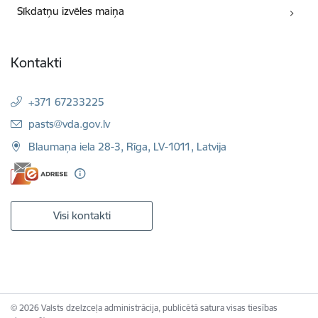
Sīkdatņu izvēles maiņa
Kontakti
+371 67233225
E-pasts:
pasts@vda.gov.lv
Blaumaņa iela 28-3, Rīga, LV-1011, Latvija
Visi kontakti
© 2026 Valsts dzelzceļa administrācija, publicētā satura visas tiesības