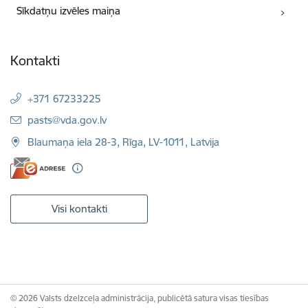
Sīkdatņu izvēles maiņa
Kontakti
+371 67233225
E-pasts:
pasts@vda.gov.lv
Blaumaņa iela 28-3, Rīga, LV-1011, Latvija
Visi kontakti
© 2026 Valsts dzelzceļa administrācija, publicētā satura visas tiesības