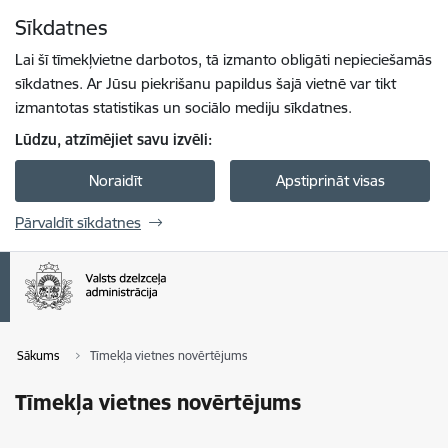
Pāriet uz lapas saturu
Sīkdatnes
Spied
lai meklētu
Enter
Lai šī tīmekļvietne darbotos, tā izmanto obligāti nepieciešamās
sīkdatnes. Ar Jūsu piekrišanu papildus šajā vietnē var tikt
izmantotas statistikas un sociālo mediju sīkdatnes.
Lūdzu, atzīmējiet savu izvēli:
Noraidīt
Apstiprināt visas
Pārvaldīt sīkdatnes
Sākums
Tīmekļa vietnes novērtējums
Tīmekļa vietnes novērtējums