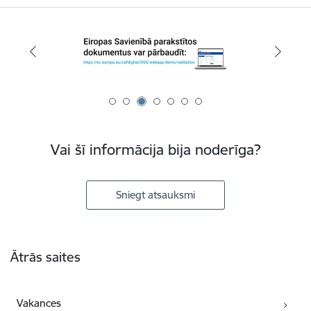
Vai šī informācija bija noderīga?
Sniegt atsauksmi
Kājene
Ātrās saites
Vakances