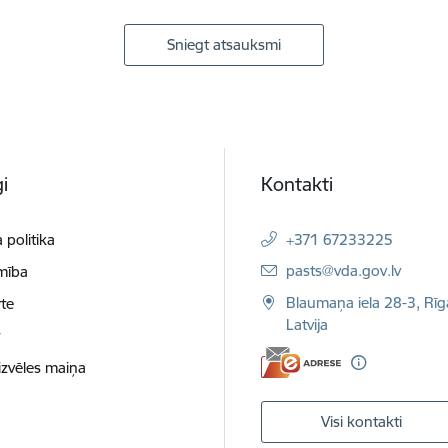
Sniegt atsauksmi
i
Kontakti
 politika
+371 67233225
E-pasts:
pasts@vda.gov.lv
mība
Blaumaņa iela 28-3, Rīg
te
Latvija
t
izvēles maiņa
Visi kontakti