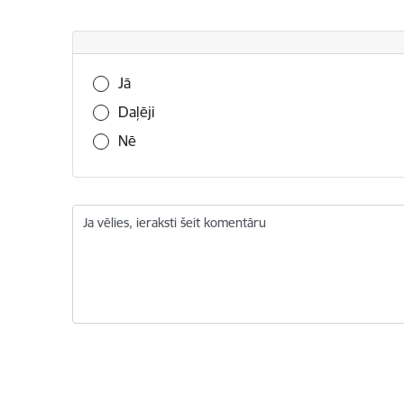
Vai šī informācija bija noderīga?
Jā
Daļēji
Nē
Ja vēlies, ieraksti šeit komentāru