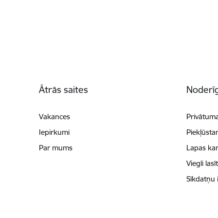
Kājene
Ātrās saites
Noderīg
Vakances
Privātuma
Iepirkumi
Piekļūsta
Par mums
Lapas kar
Viegli lasī
Sīkdatņu 