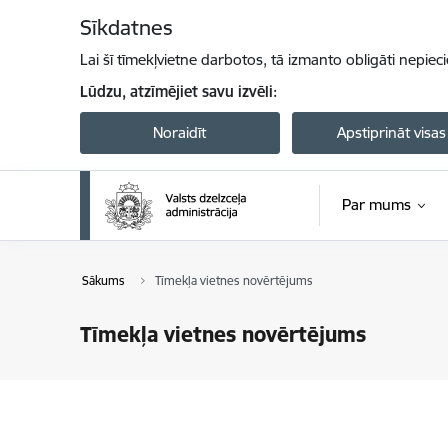
Pāriet uz lapas saturu
Sīkdatnes
Lai šī tīmekļvietne darbotos, tā izmanto obligāti nepiec
Lūdzu, atzīmējiet savu izvēli:
Noraidīt
Apstiprināt visas
Par mums
Sākums
Tīmekļa vietnes novērtējums
Tīmekļa vietnes novērtējums