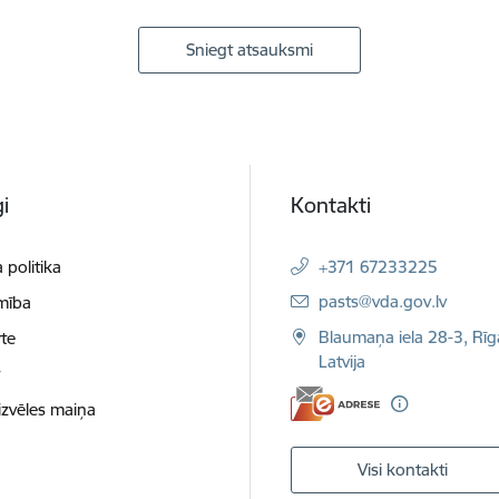
Sniegt atsauksmi
i
Kontakti
 politika
+371 67233225
E-pasts:
pasts@vda.gov.lv
mība
Blaumaņa iela 28-3, Rīg
te
Latvija
t
izvēles maiņa
Visi kontakti