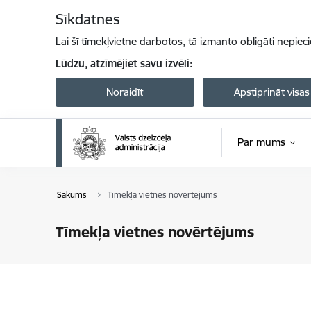
Pāriet uz lapas saturu
Sīkdatnes
Lai šī tīmekļvietne darbotos, tā izmanto obligāti nepiec
Lūdzu, atzīmējiet savu izvēli:
Noraidīt
Apstiprināt visas
Par mums
Sākums
Tīmekļa vietnes novērtējums
Tīmekļa vietnes novērtējums