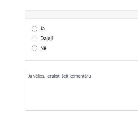
Vai šī informācija bija noderīga?
Jā
Daļēji
Nē
Ja vēlies, ieraksti šeit komentāru