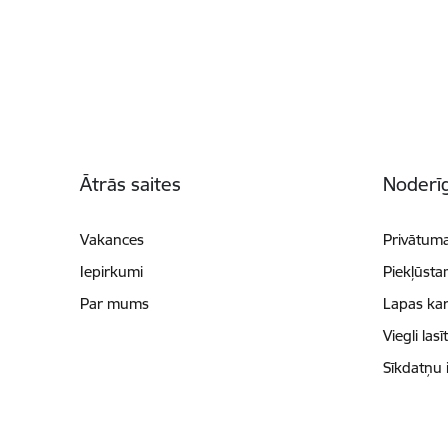
Kājene
Ātrās saites
Noderīg
Vakances
Privātuma
Iepirkumi
Piekļūsta
Par mums
Lapas kar
Viegli lasī
Sīkdatņu 