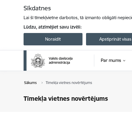
Pāriet uz lapas saturu
Sīkdatnes
Lai šī tīmekļvietne darbotos, tā izmanto obligāti nepiec
Lūdzu, atzīmējiet savu izvēli:
Noraidīt
Apstiprināt visas
Par mums
Sākums
Tīmekļa vietnes novērtējums
Tīmekļa vietnes novērtējums