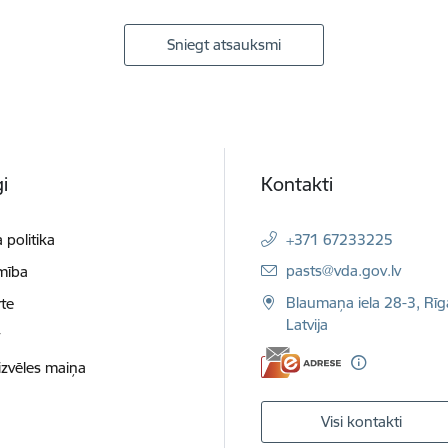
Sniegt atsauksmi
i
Kontakti
 politika
+371 67233225
E-pasts:
pasts@vda.gov.lv
mība
Blaumaņa iela 28-3, Rīg
te
Latvija
t
izvēles maiņa
Visi kontakti