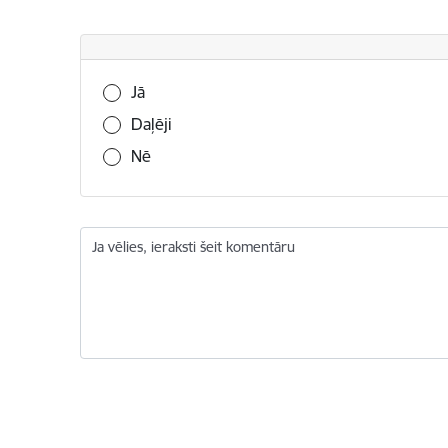
Vai šī informācija bija noderīga?
Jā
Daļēji
Nē
Ja vēlies, ieraksti šeit komentāru