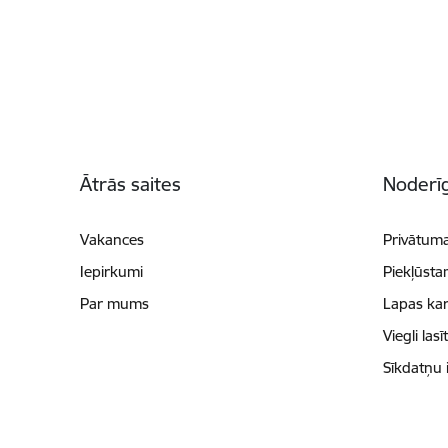
Kājene
Ātrās saites
Noderīg
Vakances
Privātuma
Iepirkumi
Piekļūsta
Par mums
Lapas kar
Viegli lasī
Sīkdatņu 