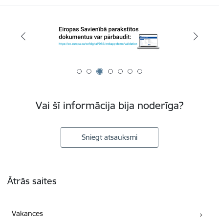
Vai šī informācija bija noderīga?
Sniegt atsauksmi
Kājene
Ātrās saites
Vakances