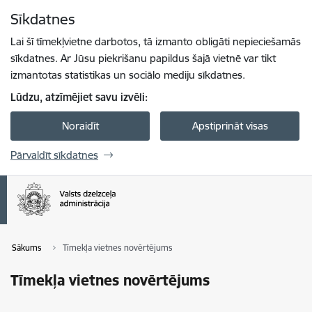
Pāriet uz lapas saturu
Sīkdatnes
Spied
lai meklētu
Enter
Lai šī tīmekļvietne darbotos, tā izmanto obligāti nepieciešamās
sīkdatnes. Ar Jūsu piekrišanu papildus šajā vietnē var tikt
izmantotas statistikas un sociālo mediju sīkdatnes.
Lūdzu, atzīmējiet savu izvēli:
Noraidīt
Apstiprināt visas
Pārvaldīt sīkdatnes
Sākums
Tīmekļa vietnes novērtējums
Tīmekļa vietnes novērtējums