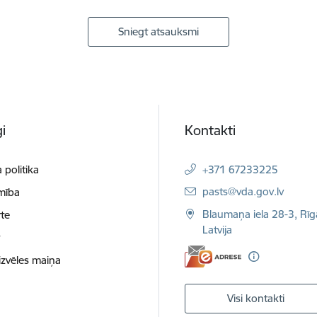
Sniegt atsauksmi
i
Kontakti
 politika
+371 67233225
E-pasts:
pasts@vda.gov.lv
mība
Blaumaņa iela 28-3, Rīg
te
Latvija
t
izvēles maiņa
Visi kontakti