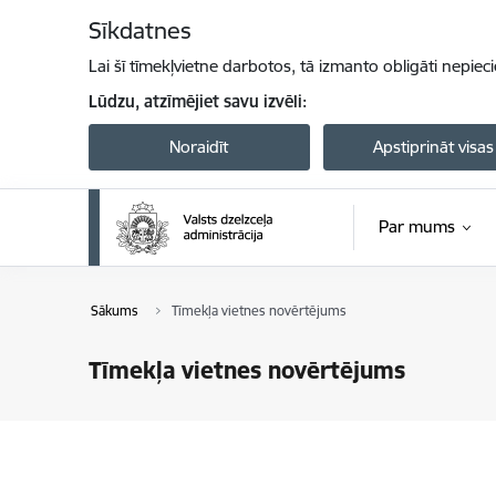
Pāriet uz lapas saturu
Sīkdatnes
Lai šī tīmekļvietne darbotos, tā izmanto obligāti nepiec
Lūdzu, atzīmējiet savu izvēli:
Noraidīt
Apstiprināt visas
Par mums
Sākums
Tīmekļa vietnes novērtējums
Tīmekļa vietnes novērtējums