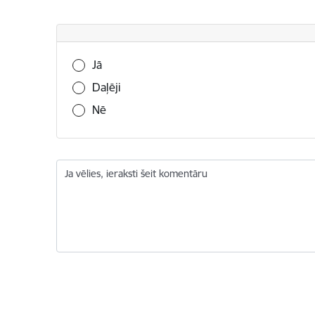
Vai šī informācija bija noderīga?
Jā
Daļēji
Nē
Ja vēlies, ieraksti šeit komentāru