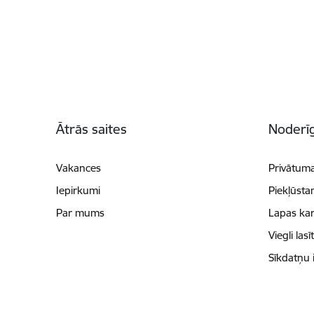
Kājene
Ātrās saites
Noderīg
Vakances
Privātuma
Iepirkumi
Piekļūsta
Par mums
Lapas kar
Viegli lasī
Sīkdatņu 