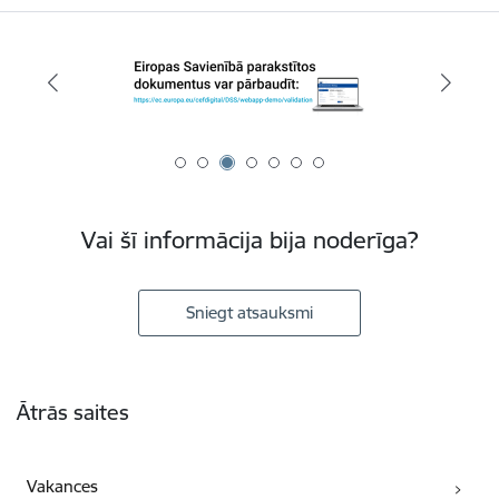
Vai šī informācija bija noderīga?
Sniegt atsauksmi
Kājene
Ātrās saites
Vakances