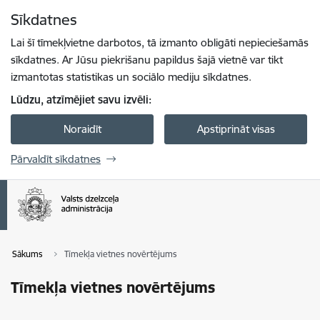
Pāriet uz lapas saturu
Sīkdatnes
Spied
lai meklētu
Enter
Lai šī tīmekļvietne darbotos, tā izmanto obligāti nepieciešamās
sīkdatnes. Ar Jūsu piekrišanu papildus šajā vietnē var tikt
izmantotas statistikas un sociālo mediju sīkdatnes.
Lūdzu, atzīmējiet savu izvēli:
Noraidīt
Apstiprināt visas
Pārvaldīt sīkdatnes
Sākums
Tīmekļa vietnes novērtējums
Tīmekļa vietnes novērtējums