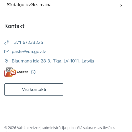
Sīkdatņu izvēles maiņa
Kontakti
+371 67233225
E-pasts:
pasts@vda.gov.lv
Blaumaņa iela 28-3, Rīga, LV-1011, Latvija
Visi kontakti
© 2026 Valsts dzelzceļa administrācija, publicētā satura visas tiesības