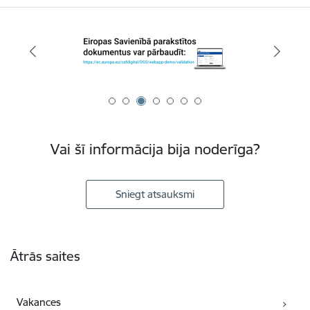
Vai šī informācija bija noderīga?
Sniegt atsauksmi
Kājene
Ātrās saites
Vakances