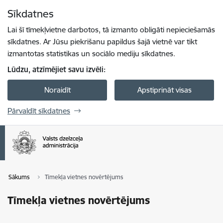
Pāriet uz lapas saturu
Sīkdatnes
Spied
lai meklētu
Enter
Lai šī tīmekļvietne darbotos, tā izmanto obligāti nepieciešamās
sīkdatnes. Ar Jūsu piekrišanu papildus šajā vietnē var tikt
izmantotas statistikas un sociālo mediju sīkdatnes.
Lūdzu, atzīmējiet savu izvēli:
Noraidīt
Apstiprināt visas
Pārvaldīt sīkdatnes
Sākums
Tīmekļa vietnes novērtējums
Tīmekļa vietnes novērtējums