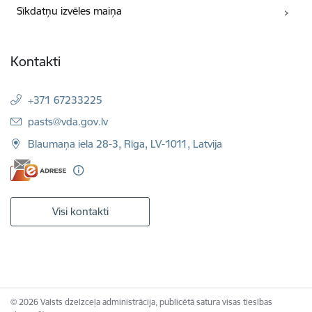
Sīkdatņu izvēles maiņa
Kontakti
+371 67233225
E-pasts:
pasts@vda.gov.lv
Blaumaņa iela 28-3, Rīga, LV-1011, Latvija
Visi kontakti
© 2026 Valsts dzelzceļa administrācija, publicētā satura visas tiesības